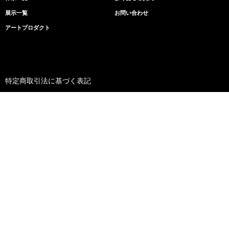
展示一覧
お問い合わせ
アートプロダクト
Contact
お問い合わせ
アートレンタルに関することや、まちごと美術館の取り
組みについてなど、お気軽にお問い合わせください。
特定商取引法に基づく表記
個人情報取り扱いについて
FACEBOOK
INSTAGRAM
YOUTUBE
ニイガタIDSデザインコンペティション
IDS賞 / 新潟日報賞 受賞
Copyright © MACHIGOTO MUSEUM All Rights Reserved.