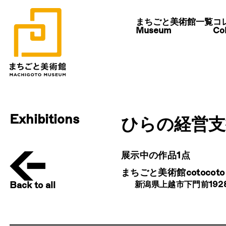
Search
まちごと美術館一覧
まちごと美術館一覧
コ
コ
Museum
Museum
Col
Col
Museum
美術館からさがす
まちごと美術館cot
Exhibitions
ひらの経営支
新潟
展示中の作品1点
まちごと美術館cotocoto 
※サイズは、カーソルを合わせる、またはタップしてご確認いただけます。
新潟県上越市下門前1928
Back to all
お問い合わせ /