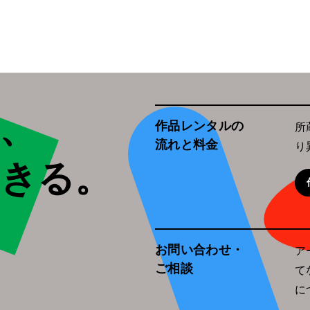
、
作品レンタルの
所
流れと料金
り
生きる。
お問い合わせ・
ア
ご相談
て
に