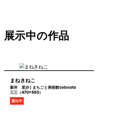
展示中の作品
まねきねこ
新井 里沙 | まちごと美術館cotocoto
三三（470×550）
貸出中
閉じる