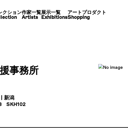
メニュ
レクション
レクション
作家一覧
作家一覧
展示一覧
展示一覧
アートプロダクト
アートプロダクト
lection
lection
Artists
Artists
Exhibitions
Exhibitions
Shopping
Shopping
Discover
まちごと美術館・愛媛
ocoto
愛媛
援事務所
| 新潟
About
 SKH102