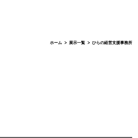
ー Menu
カート Cart (0)
ホーム
カートに商品がありません。
まちごと美術館一覧
ホーム
展示一覧
ひらの経営支援事務所
商品一覧を見る
作品コレクション
作家一覧
展示一覧
アートプロダクト
まちごと美術館について
お知らせ
作品展示をご希望の企業様へ